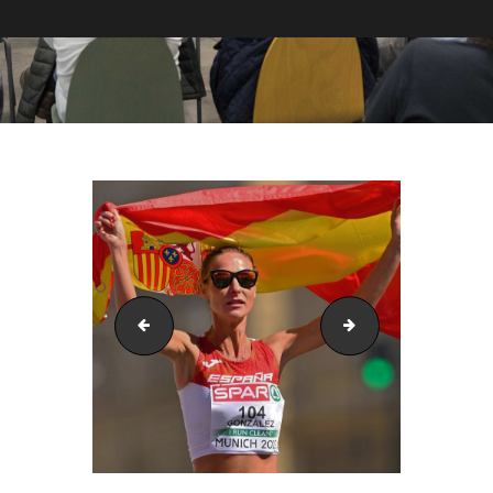
raquelgonzalez-madridmarcha
Vertical-Neg-Mono