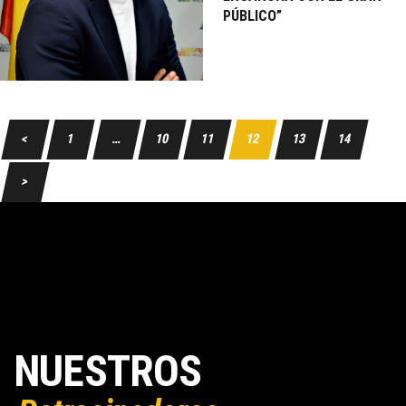
PÚBLICO”
<
1
…
10
11
12
13
14
>
NUESTROS