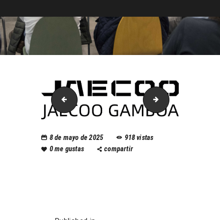
B_V_RUNNING
LOGO-JAECOO GAM
8 de mayo de 2025
918
vistas
0
me gustas
compartir