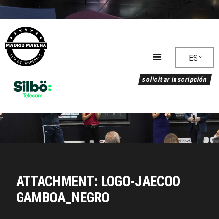
ES
solicitar inscripción
Programa
Alojamiento
Clasificación
Circuito
Reglamento
Noticias
Galería
ATTACHMENT: LOGO-JAECOO
Sostenibilidad
GAMBOA_NEGRO