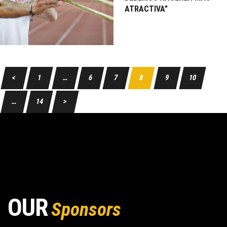
ATRACTIVA”
<
1
…
6
7
8
9
10
…
14
>
OUR
Sponsors