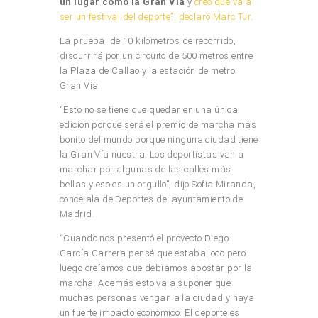
un lugar como la Gran Vía
y
creo que va a
ser un festival del deporte”, declaró Marc Tur
.
La prueba, de 10 kilómetros de recorrido,
discurrirá por un circuito de 500 metros entre
la Plaza de Callao y la estación de metro
Gran Vía.
“Esto no se tiene que quedar en una única
edición porque será el premio de marcha más
bonito del mundo porque ninguna ciudad tiene
la Gran Vía nuestra. Los deportistas van a
marchar por algunas de las calles más
bellas y eso es un orgullo”, dijo Sofia Miranda,
concejala de Deportes del ayuntamiento de
Madrid.
“Cuando nos presentó el proyecto Diego
García Carrera pensé que estaba loco pero
luego creíamos que debíamos apostar por la
marcha. Además esto va a suponer que
muchas personas vengan a la ciudad y haya
un fuerte impacto económico. El deporte es