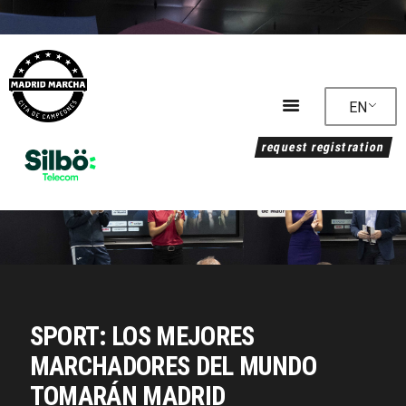
EN
request registration
Timetable
Accommodation
RESULTS
COURSE
Regulations
News
MEDIA
SPORT: LOS MEJORES
Sustainability
MARCHADORES DEL MUNDO
TOMARÁN MADRID