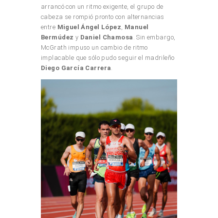
arrancó con un ritmo exigente, el grupo de
cabeza se rompió pronto con alternancias
entre
Miguel Ángel López
,
Manuel
Bermúdez
y
Daniel Chamosa
. Sin embargo,
McGrath impuso un cambio de ritmo
implacable que sólo pudo seguir el madrileño
Diego García Carrera
.