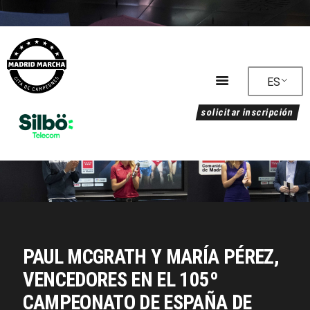
ES
solicitar inscripción
Programa
Alojamiento
Clasificación
Circuito
Reglamento
Noticias
Galería
PAUL MCGRATH Y MARÍA PÉREZ,
Sostenibilidad
VENCEDORES EN EL 105º
CAMPEONATO DE ESPAÑA DE