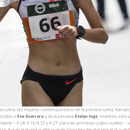
asculina, las mujeres contemporizaron en la primera vuelta, llama
nzález e
Ilse Guerrero
y de la peruana
Evelyn Inga
, mientras solo 
ilante – 4:24/4:16/4:22 y 4:27- para las primeras cuatro vueltas – l
ás; fue en la quinta vuelta cuando González decidió tensar la cuerd