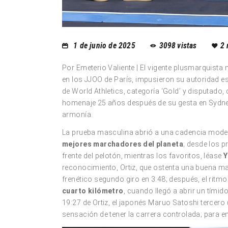
1 de junio de 2025
3098
vistas
2
Por Emeterio Valiente | El vigente plusmarquist
en los JJOO de París, impusieron su autoridad es
de World Athletics, categoría ‘Gold’ y disputado
homenaje 25 años después de su gesta en Sydney,
armonía.
La prueba masculina abrió a una cadencia moder
mejores marchadores del planeta
; desde los p
frente del pelotón, mientras los favoritos, léase
Y
reconocimiento, Ortiz, que ostenta una buena ma
frenético segundo giro en 3:48; después, el ritmo
cuarto kilómetro
, cuando llegó a abrir un tími
19:27 de Ortiz, el japonés Maruo Satoshi tercer
sensación de tener la carrera controlada; para 