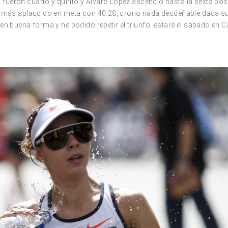
ueron cuarto y quinto y Álvaro López ascendió hasta la sexta pos
y más aplaudido en meta con 40:28, crono nada desdeñable dada su
en buena forma y he podido repetir el triunfo; estaré el sábado en 