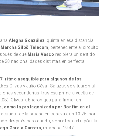
icana
Alegna González
, quinta en esa distancia
d Marcha Silbö Telecom
, perteneciente al circuito
después de que
María Vasco
recibiera un sentido
e 20 nacionalidades distintas en perfecta
7, ritmo asequible para algunos de los
és Olivas y Julio César Salazar, se situaron al
iones secundarias; tras esa primera vuelta de
08), Olivas, abrieron gas para firmar un
, como la protagonizada por Bonfim en el
l ecuador de la prueba en cabeza con 19:25, por
undo después pero dando, sobre todo el nipón, la
iego García Carrera
, marcaba 19:47.