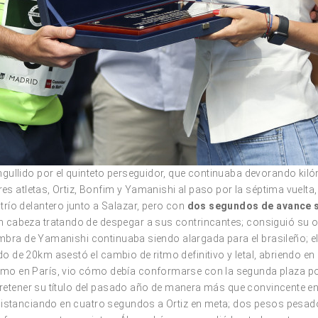
ullido por el quinteto perseguidor, que continuaba devorando kilóm
res atletas, Ortiz, Bonfim y Yamanishi al paso por la séptima vuelta
río delantero junto a Salazar, pero con
dos segundos de avance s
 cabeza tratando de despegar a sus contrincantes; consiguió su ob
sombra de Yamanishi continuaba siendo alargada para el brasileño; 
o de 20km asestó el cambio de ritmo definitivo y letal, abriendo 
o en París, vio cómo debía conformarse con la segunda plaza por
ra retener su título del pasado año de manera más que convincente 
 distanciando en cuatro segundos a Ortiz en meta; dos pesos pesa