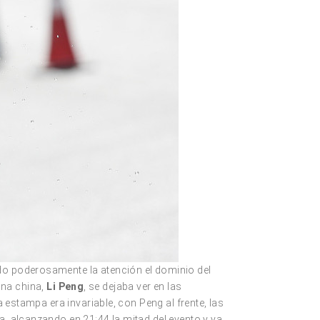
ndo poderosamente la atención el dominio del
una china,
Li Peng
, se dejaba ver en las
a estampa era invariable, con Peng al frente, las
a, alcanzando en 21:44 la mitad del evento y ya