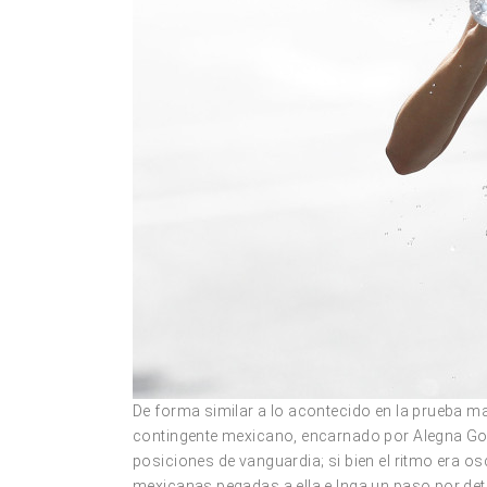
De forma similar a lo acontecido en la prueba m
contingente mexicano, encarnado por Alegna Go
posiciones de vanguardia; si bien el ritmo era osc
mexicanas pegadas a ella e Inga un paso por detr