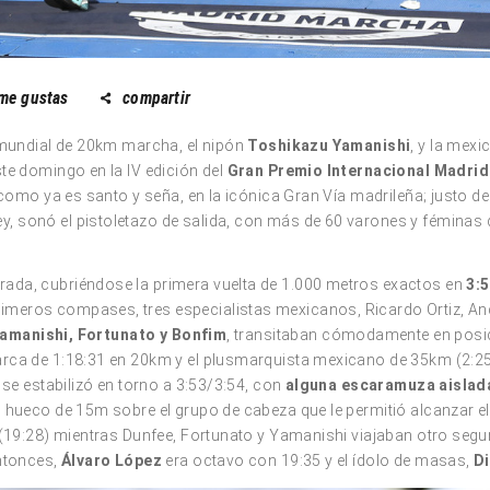
me gustas
compartir
a mundial de 20km marcha, el nipón
Toshikazu Yamanishi
, y la mex
te domingo en la IV edición del
Gran Premio Internacional Madri
, como ya es santo y seña, en la icónica Gran Vía madrileña; justo 
 sonó el pistoletazo de salida, con más de 60 varones y féminas d
ada, cubriéndose la primera vuelta de 1.000 metros exactos en
3:5
rimeros compases, tres especialistas mexicanos, Ricardo Ortiz, Andr
amanishi, Fortunato y Bonfim
, transitaban cómodamente en posic
rca de 1:18:31 en 20km y el plusmarquista mexicano de 35km (2:25:
 se estabilizó en torno a 3:53/3:54, con
alguna escaramuza aislada
do hueco de 15m sobre el grupo de cabeza que le permitió alcanzar e
o (19:28) mientras Dunfee, Fortunato y Yamanishi viajaban otro seg
entonces,
Álvaro López
era octavo con 19:35 y el ídolo de masas,
D