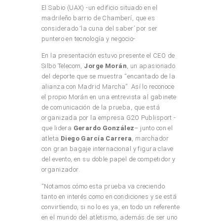
El Sabio (UAX) -un edificio situado en el
madrileño barrio de Chamberí, que es
considerado ‘la cuna del saber’ por ser
puntero en tecnología y negocio-.
En la presentación estuvo presente el CEO de
Silbö Telecom,
Jorge Morán
, un apasionado
del deporte que se muestra “encantado de la
alianza con Madrid Marcha”. Así lo reconoce
el propio Morán en una entrevista al gabinete
de comunicación de la prueba, que está
organizada por la empresa G2O Publisport -
que lidera
Gerardo González
– junto con el
atleta
Diego García Carrera
, marchador
con gran bagaje internacional y figura clave
del evento, en su doble papel de competidor y
organizador.
“Notamos cómo esta prueba va creciendo
tanto en interés como en condiciones y se está
convirtiendo, si no lo es ya, en todo un referente
en el mundo del atletismo, además de ser uno