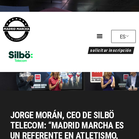
ES
solicitar inscripción
Programa
Alojamiento
Clasificación
Circuito
Reglamento
Noticias
Galería
JORGE MORÁN, CEO DE SILBÖ
Sostenibilidad
TELECOM: “MADRID MARCHA ES
UN REFERENTE EN ATLETISMO,