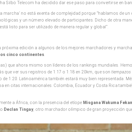
ha Silbö Telecom ha decidido dar ese paso para convertirse en banc
la marcha’ no está exenta de complejidad porque “hablamos de un 
ecnológicas y un número elevado de participantes. Dicho de otra man
stá listo para ser utilizado de manera regular y global”.
su próxima edición a algunos de los mejores marchadores y march
los cinco continentes
.
s) que ahora mismo son líderes de los rankings mundiales. Hemos 
ás que ver sus registros de 1:17 o 1:18 en 20km, que son
tiempazo
 de 1:20. Latinoamérica también estará muy bien representada: Méxic
iba en citas internacionales. Colombia, Ecuador y Costa Rica también
mente a África, con la presencia del etíope
Misgana Wakuma Feka
no
Declan Tingay
, otro marchador olímpico de gran proyección que