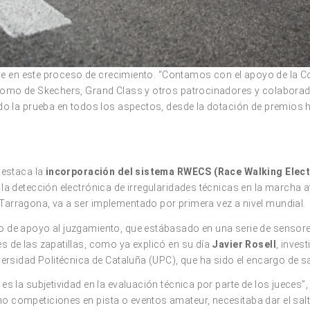
lave en este proceso de crecimiento. “Contamos con el apoyo de la 
como de Skechers, Grand Class y otros patrocinadores y colaborad
ndo la prueba en todos los aspectos, desde la dotación de premios 
destaca la
incorporación del sistema RWECS (Race Walking Elect
 la detección electrónica de irregularidades técnicas en la marcha
arragona, va a ser implementado por primera vez a nivel mundial.
vo de apoyo al juzgamiento, que estábasado en una serie de sens
s de las zapatillas, como ya explicó en su día
Javier Rosell
, inves
versidad Politécnica de Cataluña (UPC), que ha sido el encargo de s
es la subjetividad en la evaluación técnica por parte de los jueces”
 competiciones en pista o eventos amateur, necesitaba dar el salt