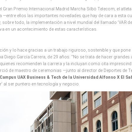
l Gran Premio Internacional Madrid Marcha Silbö Telecom, el atleta 
a —entre ellos las importantes novedades que hay de cara a esta c
, sobre todo, la implementación a nivel mundial del llamado ‘VAR d
va en un acontecimiento de estas características.
ción y lo hace gracias a un trabajo riguroso, sostenible y que pone
rma Diego García Carrera, de 29 años. “No se trata de hacer grandes
quienes recomienden la carrera y la incluyan como cita imprescindib
ció de maestro de ceremonias —junto al director de Deportes de Tel
Campus UAX Business & Tech de la Universidad Alfonso X El Sa
’ al ser puntero en tecnología y negocio.