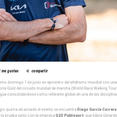
2
me gustas
compartir
ximo domingo 1 de junio en epicentro del atletismo mundial con una
goría Gold del circuito mundial de marcha (World Race Walking Tour
 sigue consolidándose como referente global en una de las discipli
tigio que ha alcanzado el evento se encuentra
Diego García Carrera
de la prueba junto con la empresa
G2O Publisport
, que lidera Gerard